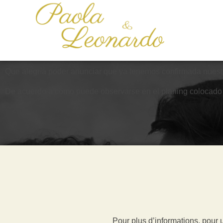
Que alegría poder anunciar que ya tenemos confirmada nuestra
De acuerdo a como puede observarse en el planing colocado en
Pour plus d’informations, pour 