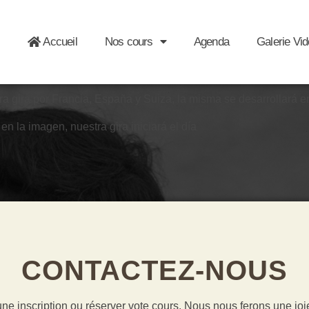
Accueil
Nos cours
Agenda
Galerie Vi
 gira por Francia, España y Suiza, la misma se desarrollará e
 la imagen, nuestra gira iniciará el día
CONTACTEZ-NOUS
une inscription ou réserver vote cours. Nous nous ferons une j