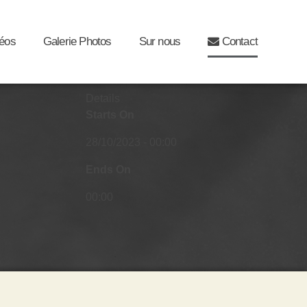
déos
Galerie Photos
Sur nous
Contact
Details
Starts On
28/10/2023 - 00:00
Ends On
00:00